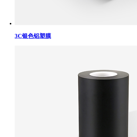
3C银色铝塑膜