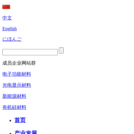
中文
English
にほんご
成员企业网站群
电子功能材料
光电显示材料
新能源材料
有机硅材料
首页
产业发展